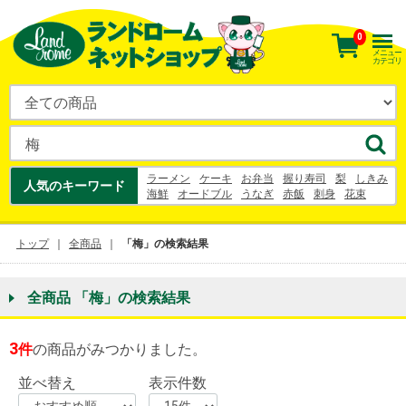
0
メニュー
カテゴリ
ラーメン
ケーキ
お弁当
握り寿司
梨
しきみ
人気のキーワード
海鮮
オードブル
うなぎ
赤飯
刺身
花束
お寿司
国産和牛
うなぎ
寿司
梨
幸水
シュークリーム
お中元
トップ
全商品
「梅」の検索結果
全商品 「梅」の検索結果
3
件
の商品がみつかりました。
並べ替え
表示件数