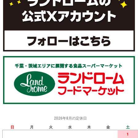
2026年8月の定休日
日
月
火
水
木
金
土
1