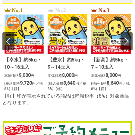
No.1
No.2
No.3
【幸水】約5kg・
【豊水】約5kg・
【新高】約5kg・
10～16玉入
9～14玉入
7～10玉入
２
9,000
8,000
8,000
本体価格
円
本体価格
円
本体価格
円
9,720
8,640
8,640
(税込価格
円／税
(税込価格
円／税
(税込価格
円／税
8%)【軽】
8%)【軽】
8%)【軽】
【軽】印が表示されている商品は軽減税率（8%）対象商品
となります。