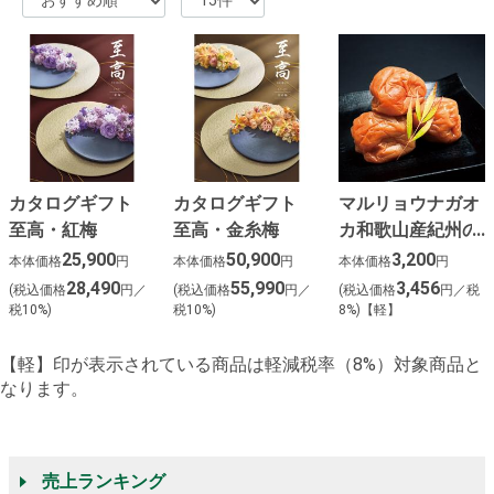
カタログギフト
カタログギフト
マルリョウナガオ
至高・紅梅
至高・金糸梅
カ和歌山産紀州の
大きい梅
25,900
50,900
3,200
本体価格
円
本体価格
円
本体価格
円
28,490
55,990
3,456
(税込価格
円／
(税込価格
円／
(税込価格
円／税
税10%)
税10%)
8%)【軽】
【軽】印が表示されている商品は軽減税率（8%）対象商品と
なります。
売上ランキング