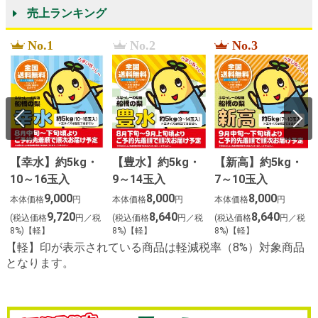
売上ランキング
No.1
No.2
No.3
【幸水】約5kg・
【豊水】約5kg・
【新高】約5kg・
10～16玉入
9～14玉入
7～10玉入
9,000
8,000
8,000
本体価格
円
本体価格
円
本体価格
円
9,720
8,640
8,640
(税込価格
円／税
(税込価格
円／税
(税込価格
円／税
8%)【軽】
8%)【軽】
8%)【軽】
【軽】印が表示されている商品は軽減税率（8%）対象商品
となります。