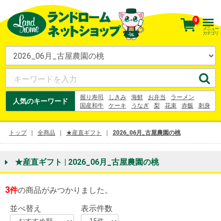
0
メニュー
カテゴリ
握り寿司
しきみ
海鮮
お弁当
ラーメン
人気のキーワード
国産和牛
ケーキ
うなぎ
梨
花束
赤飯
刺身
お寿司
オードブル
うなぎ
梨
シュークリーム
お中元
鈴木農園
お茶
トップ
全商品
★産直ギフト
2026_06月_古屋農園の桃
★産直ギフト | 2026_06月_古屋農園の桃
3
件
の商品がみつかりました。
並べ替え
表示件数