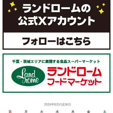
2026年8月の定休日
日
月
火
水
木
金
土