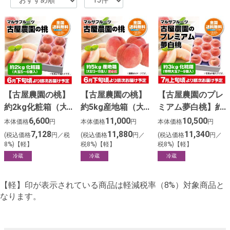
【古屋農園の桃】
【古屋農園の桃】
【古屋農園のプレ
約2kg化粧箱（大
約5kg産地箱（大
ミアム夢白桃】約
玉5～6個入）
玉13～15個入）
３kg化粧箱（特特
6,600
11,000
10,500
本体価格
円
本体価格
円
本体価格
円
大玉７～９個入）
7,128
11,880
11,340
(税込価格
円／税
(税込価格
円／
(税込価格
円／
8%)【軽】
税8%)【軽】
税8%)【軽】
冷蔵
冷蔵
冷蔵
【軽】印が表示されている商品は軽減税率（8%）対象商品と
なります。