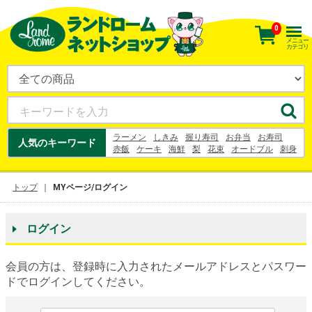
0
メニュー
カテゴリ
ラーメン
しきみ
握り寿司
お弁当
お寿司
人気のキーワード
赤飯
ケーキ
海鮮
梨
花束
オードブル
刺身
国産和牛
うなぎ
うなぎ
梨
シュークリーム
お中元
鈴木農園
お茶
トップ
MYページ/ログイン
ログイン
会員の方は、登録時に入力されたメールアドレスとパスワー
ドでログインしてください。