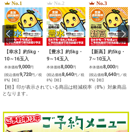
No.1
No.2
No.3
【幸水】約5kg・
【豊水】約5kg・
【新高】約5kg・
10～16玉入
9～14玉入
7～10玉入
9,000
8,000
8,000
本体価格
円
本体価格
円
本体価格
円
9,720
8,640
8,640
(税込価格
円／税
(税込価格
円／税
(税込価格
円／税
8%)【軽】
8%)【軽】
8%)【軽】
【軽】印が表示されている商品は軽減税率（8%）対象商品
となります。