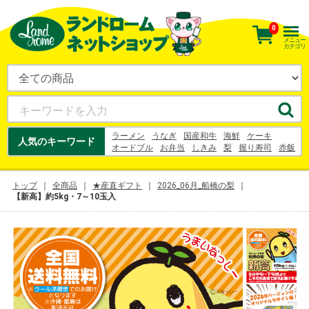
0
メニュー
カテゴリ
ラーメン
うなぎ
国産和牛
海鮮
ケーキ
人気のキーワード
オードブル
お弁当
しきみ
梨
握り寿司
赤飯
お寿司
花束
刺身
うなぎ
梨
幸水
シュークリーム
お中元
ヨーグルト
トップ
全商品
★産直ギフト
2026_06月_船橋の梨
【新高】約5kg・7～10玉入