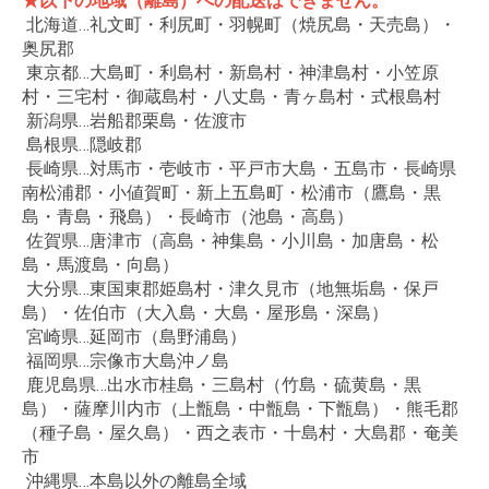
★以下の地域（離島）への配送はできません。
北海道…礼文町・利尻町・羽幌町（焼尻島・天売島）・
奥尻郡
東京都…大島町・利島村・新島村・神津島村・小笠原
村・三宅村・御蔵島村・八丈島・青ヶ島村・式根島村
新潟県…岩船郡栗島・佐渡市
島根県…隠岐郡
長崎県…対馬市・壱岐市・平戸市大島・五島市・長崎県
南松浦郡・小値賀町・新上五島町・松浦市（鷹島・黒
島・青島・飛島）・長崎市（池島・高島）
佐賀県…唐津市（高島・神集島・小川島・加唐島・松
島・馬渡島・向島）
大分県…東国東郡姫島村・津久見市（地無垢島・保戸
島）・佐伯市（大入島・大島・屋形島・深島）
宮崎県…延岡市（島野浦島）
福岡県…宗像市大島沖ノ島
鹿児島県…出水市桂島・三島村（竹島・硫黄島・黒
島）・薩摩川内市（上甑島・中甑島・下甑島）・熊毛郡
（種子島・屋久島）・西之表市・十島村・大島郡・奄美
市
沖縄県…本島以外の離島全域