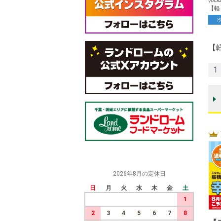
【軽
【
1
2026年8月の定休日
日
月
火
水
木
金
土
1
2
3
4
5
6
7
8