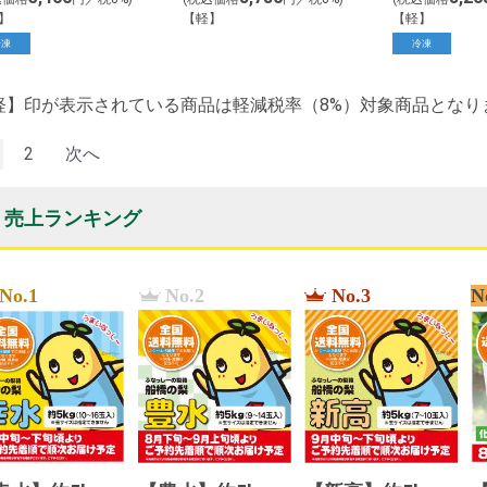
】
【軽】
【軽】
冷凍
冷凍
軽】印が表示されている商品は軽減税率（8%）対象商品となり
2
次へ
売上ランキング
No.1
No.2
No.3
N