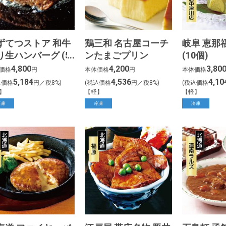
ずてつストア 和牛
鶏三和 名古屋コーチ
岐阜 恵那
り生ハンバーグ (5
ンたまごプリン
(10個)
4,800
4,200
3,80
価格
円
本体価格
円
本体価格
5,184
4,536
4,10
込価格
円／税8%)
(税込価格
円／税8%)
(税込価格
】
【軽】
【軽】
冷凍
冷凍
冷凍