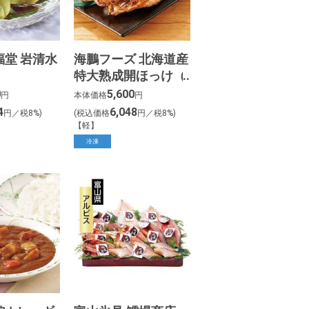
福堂 岩清水
海鵬フーズ 北海道産
特大熟成開ほっけ（5
枚）
0
5,600
円
本体価格
円
4
6,048
円／税8%)
(税込価格
円／税8%)
【軽】
冷凍