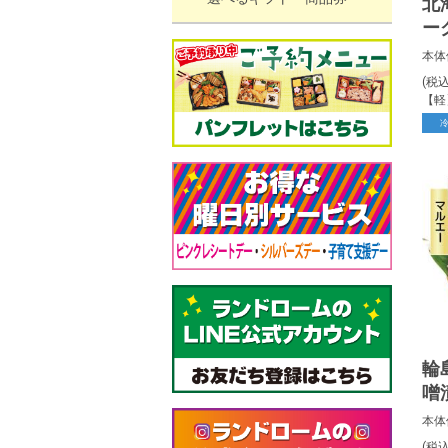
北
ー
本体
(税
【軽
輪
噌
(3
本体
(税