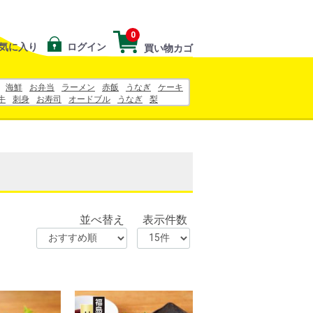
0
気に入り
ログイン
買い物カゴ
海鮮
お弁当
ラーメン
赤飯
うなぎ
ケーキ
牛
刺身
お寿司
オードブル
うなぎ
梨
お中元
10キロ
鈴木農園
並べ替え
表示件数