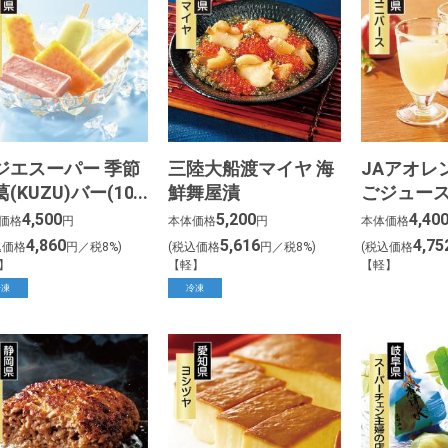
ジエスーパー 季節
三陸大船渡マイヤ 海
JAアオレ
(KUZU)バー(10
鮮舞屋漬
ごジュー
雫（6本）
4,500
5,200
4,40
価格
円
本体価格
円
本体価格
4,860
5,616
4,75
込価格
円／税8%)
(税込価格
円／税8%)
(税込価格
】
【軽】
【軽】
冷凍
冷凍