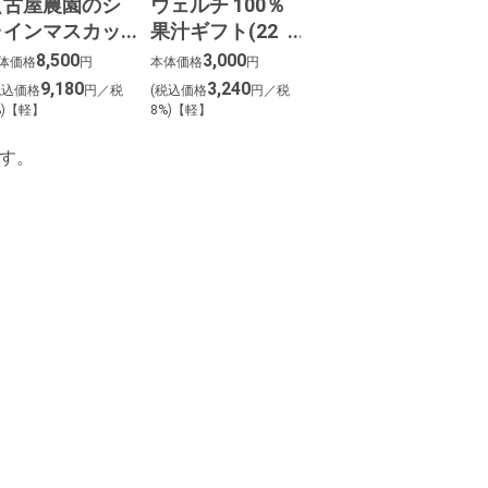
【古屋農園のシ
ウェルチ 100％
ャインマスカッ
果汁ギフト(22
ト】約２kg化粧
本)
8,500
3,000
体価格
円
本体価格
円
箱（２～３房
9,180
3,240
税込価格
円／税
(税込価格
円／税
入）
%)【軽】
8%)【軽】
す。