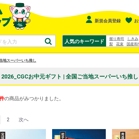
新規会員登録
お
握り寿司
しきみ
人気のキーワード
梨
花束
国産和
シュークリーム
当地スーパーいち推し
2026_CGCお中元ギフト | 全国ご当地スーパーいち推し
件
の商品がみつかりました。
2
次へ