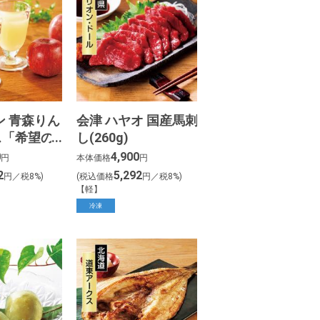
ン 青森りん
会津 ハヤオ 国産馬刺
ス「希望の
し(260g)
」
0
4,900
円
本体価格
円
2
5,292
円／税8%)
(税込価格
円／税8%)
【軽】
冷凍