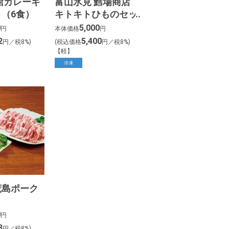
館カレーギ
富山氷見 鱈場商店
（6食）
キトキトひものセッ
ト（6種16枚）
0
5,000
円
本体価格
円
2
5,400
円／税8%)
(税込価格
円／税8%)
【軽】
冷凍
荒島ポーク
ト
0
円
8
円／税8%)