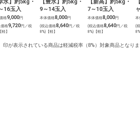
幸水】約5kg・
【豊水】約5kg・
【新高】約5kg・
0～16玉入
9～14玉入
7～10玉入
9,000
8,000
8,000
価格
円
本体価格
円
本体価格
円
本
9,720
8,640
8,640
込価格
円／税
(税込価格
円／税
(税込価格
円／税
(
)【軽】
8%)【軽】
8%)【軽】
8
】印が表示されている商品は軽減税率（8%）対象商品となりま