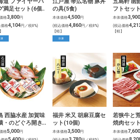
海道 ファイヤーバ
江戸屋 帯広名物 豚丼
五島軒 函
グ満足セット(6個)
の具(5食)
フトセット
3,800
4,500
3,90
価格
円
本体価格
円
本体価格
4,104
4,860
4,21
込価格
円／税8%)
(税込価格
円／税8%)
(税込価格
】
【軽】
【軽】
冷凍
冷凍
島 西脇水産 加賀味
福井 米又 胡麻豆腐セ
若狭牛と
漬・のどぐろ開き
ット(10個)
焼肉セッ
種6枚)
5,000
3,500
7,60
価格
円
本体価格
円
本体価格
5,400
3,780
8,20
込価格
円／税8%)
(税込価格
円／税8%)
(税込価格