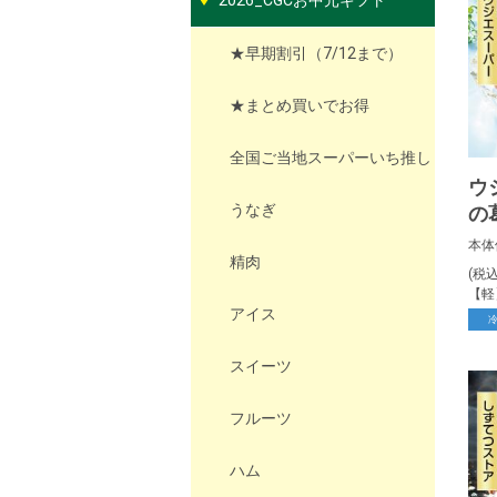
2026_CGCお中元ギフト
★早期割引（7/12まで）
★まとめ買いでお得
全国ご当地スーパーいち推し
ウ
うなぎ
の葛
本)
本体
精肉
(税
【軽
アイス
スイーツ
フルーツ
ハム