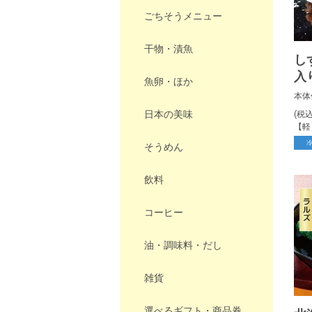
ごちそうメニュー
干物・漬魚
し
入
魚卵・ほか
個)
本体
日本の美味
(税
【軽
そうめん
飲料
コーヒー
油・調味料・だし
雑貨
選べるギフト・商品券