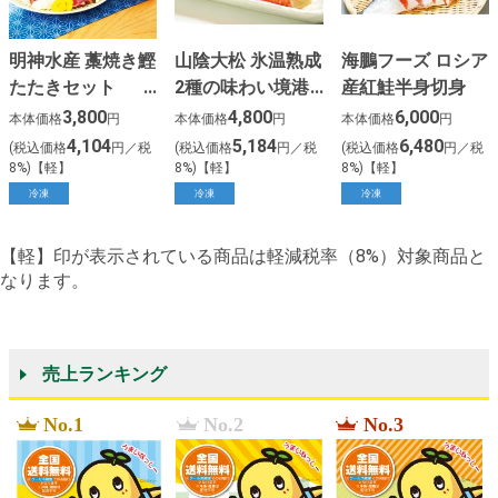
明神水産 藁焼き鰹
山陰大松 氷温熟成
海鵬フーズ ロシア
たたきセット
2種の味わい境港
産紅鮭半身切身
(塩・タレ付)
サーモンセット
3,800
4,800
6,000
本体価格
円
本体価格
円
本体価格
円
4,104
5,184
6,480
(税込価格
円／税
(税込価格
円／税
(税込価格
円／税
8%)【軽】
8%)【軽】
8%)【軽】
冷凍
冷凍
冷凍
【軽】印が表示されている商品は軽減税率（8%）対象商品と
なります。
売上ランキング
No.1
No.2
No.3