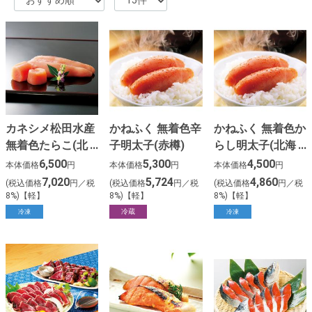
カネシメ松田水産
かねふく 無着色辛
かねふく 無着色か
無着色たらこ(北
子明太子(赤樽)
らし明太子(北海
海道虎杖浜産)
道産)
6,500
5,300
4,500
本体価格
円
本体価格
円
本体価格
円
7,020
5,724
4,860
(税込価格
円／税
(税込価格
円／税
(税込価格
円／税
8%)【軽】
8%)【軽】
8%)【軽】
冷蔵
冷凍
冷凍