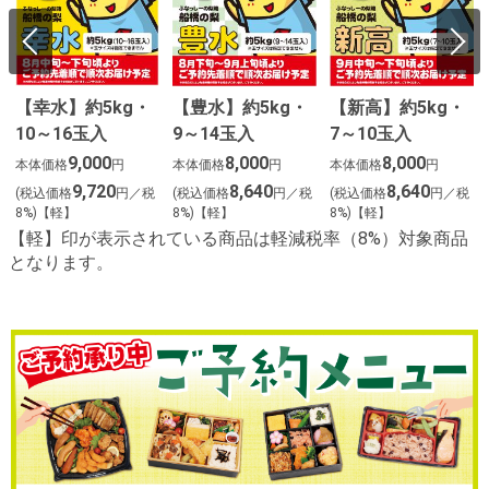
【幸水】約5kg・
【豊水】約5kg・
【新高】約5kg・
10～16玉入
9～14玉入
7～10玉入
9,000
8,000
8,000
本体価格
円
本体価格
円
本体価格
円
9,720
8,640
8,640
(税込価格
円／税
(税込価格
円／税
(税込価格
円／税
8%)【軽】
8%)【軽】
8%)【軽】
【軽】印が表示されている商品は軽減税率（8%）対象商品
となります。