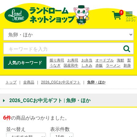
0
メニュー
カテゴリ
握り寿司
お寿司
お弁当
オードブル
海鮮
梨
人気のキーワード
うなぎ
国産和牛
しきみ
赤飯
ラーメン
刺身
花束
ケーキ
うなぎ
梨
お中元
10キロ
鈴木農園
お茶
トップ
全商品
2026_CGCお中元ギフト
魚卵・ほか
2026_CGCお中元ギフト | 魚卵・ほか
6
件
の商品がみつかりました。
並べ替え
表示件数