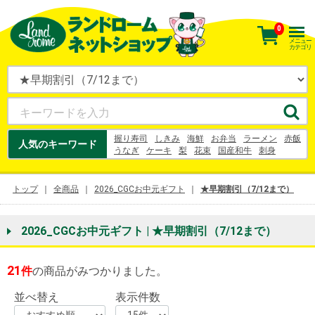
0
メニュー
カテゴリ
握り寿司
しきみ
海鮮
お弁当
ラーメン
赤飯
人気のキーワード
うなぎ
ケーキ
梨
花束
国産和牛
刺身
お寿司
オードブル
うなぎ
梨
シュークリーム
お中元
10キロ
鈴木農園
トップ
全商品
2026_CGCお中元ギフト
★早期割引（7/12まで）
2026_CGCお中元ギフト | ★早期割引（7/12まで）
21
件
の商品がみつかりました。
並べ替え
表示件数