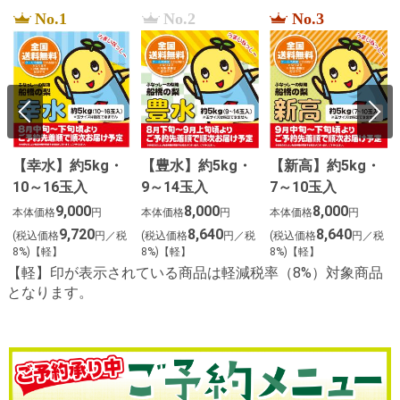
No.1
No.2
No.3
【幸水】約5kg・
【豊水】約5kg・
【新高】約5kg・
10～16玉入
9～14玉入
7～10玉入
9,000
8,000
8,000
本体価格
円
本体価格
円
本体価格
円
9,720
8,640
8,640
(税込価格
円／税
(税込価格
円／税
(税込価格
円／税
8%)【軽】
8%)【軽】
8%)【軽】
【軽】印が表示されている商品は軽減税率（8%）対象商品
となります。