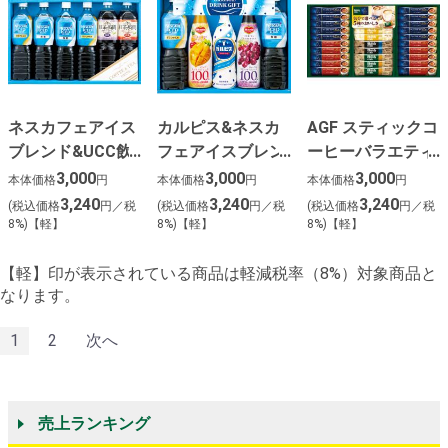
ネスカフェアイス
カルピス&ネスカ
AGF スティックコ
ブレンド&UCC飲
フェアイスブレン
ーヒーバラエティ
料ギフト
ドバラエティ飲料
ギフト(27杯)
3,000
3,000
3,000
本体価格
円
本体価格
円
本体価格
円
ギフト
3,240
3,240
3,240
(税込価格
円／税
(税込価格
円／税
(税込価格
円／税
8%)【軽】
8%)【軽】
8%)【軽】
【軽】印が表示されている商品は軽減税率（8%）対象商品と
なります。
1
2
次へ
売上ランキング