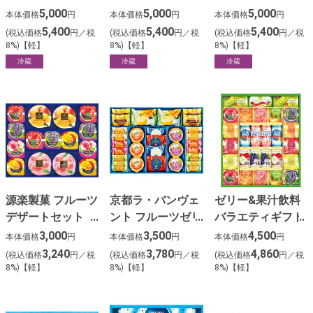
5,000
5,000
5,000
本体価格
円
本体価格
円
本体価格
円
5,400
5,400
5,400
(税込価格
円／税
(税込価格
円／税
(税込価格
円／税
8%)【軽】
8%)【軽】
8%)【軽】
冷蔵
冷蔵
冷蔵
源楽製菓 フルーツ
京都ラ・バンヴェ
ゼリー&果汁飲料
デザートセット
ント フルーツゼリ
バラエティギフト
(15個)
ー&焼菓子セット
3,000
3,500
4,500
本体価格
円
本体価格
円
本体価格
円
(28個)
3,240
3,780
4,860
(税込価格
円／税
(税込価格
円／税
(税込価格
円／税
8%)【軽】
8%)【軽】
8%)【軽】