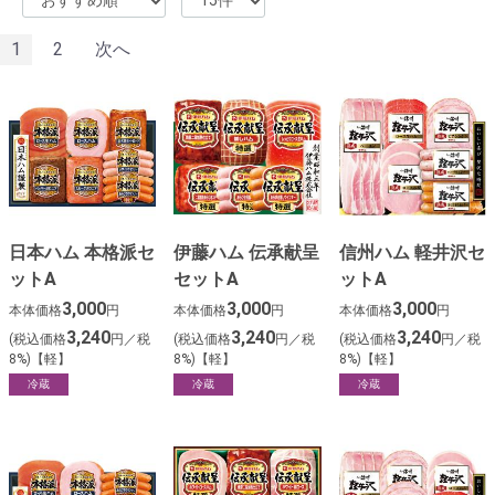
1
2
次へ
日本ハム 本格派セ
伊藤ハム 伝承献呈
信州ハム 軽井沢セ
ットA
セットA
ットA
3,000
3,000
3,000
本体価格
円
本体価格
円
本体価格
円
3,240
3,240
3,240
(税込価格
円／税
(税込価格
円／税
(税込価格
円／税
8%)【軽】
8%)【軽】
8%)【軽】
冷蔵
冷蔵
冷蔵