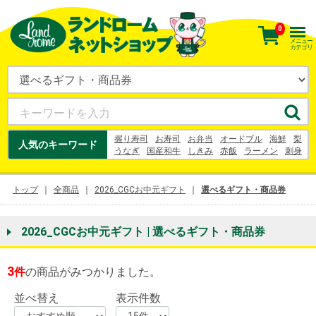
0
メニュー
カテゴリ
握り寿司
お寿司
お弁当
オードブル
海鮮
梨
人気のキーワード
うなぎ
国産和牛
しきみ
赤飯
ラーメン
刺身
花束
ケーキ
うなぎ
梨
お中元
10キロ
鈴木農園
お茶
トップ
全商品
2026_CGCお中元ギフト
選べるギフト・商品券
2026_CGCお中元ギフト | 選べるギフト・商品券
3
件
の商品がみつかりました。
並べ替え
表示件数