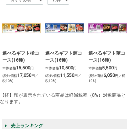
選べるギフト極コ
選べるギフト輝コ
選べるギフト華コ
ース(16種)
ース(16種)
ース(16種)
15,500
10,500
5,500
本体価格
円
本体価格
円
本体価格
円
17,050
11,550
6,050
(税込価格
円／
(税込価格
円／
(税込価格
円／税
税10%)
税10%)
10%)
【軽】印が表示されている商品は軽減税率（8%）対象商品と
なります。
売上ランキング