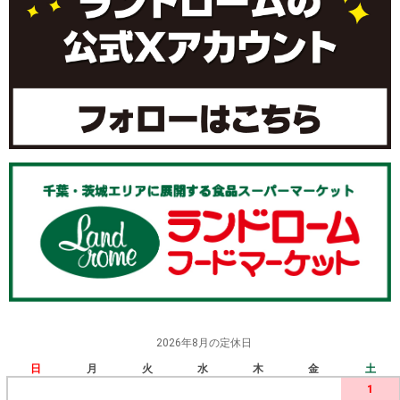
2026年8月の定休日
日
月
火
水
木
金
土
1