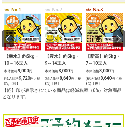
No.1
No.2
No.3
【幸水】約5kg・
【豊水】約5kg・
【新高】約5kg・
10～16玉入
9～14玉入
7～10玉入
9,000
8,000
8,000
本体価格
円
本体価格
円
本体価格
円
9,720
8,640
8,640
(税込価格
円／税
(税込価格
円／税
(税込価格
円／税
8%)【軽】
8%)【軽】
8%)【軽】
【軽】印が表示されている商品は軽減税率（8%）対象商品
となります。