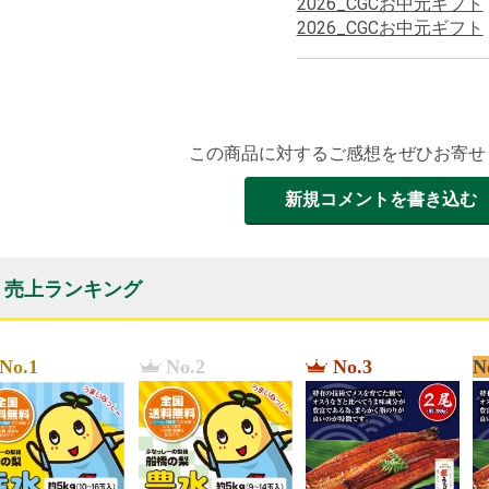
2026_CGCお中元ギフト
2026_CGCお中元ギフト
この商品に対するご感想をぜひお寄せ
新規コメントを書き込む
売上ランキング
No.1
No.2
No.3
N