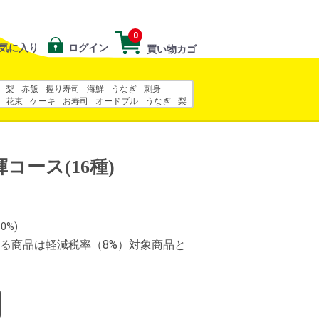
0
気に入り
ログイン
買い物カゴ
梨
赤飯
握り寿司
海鮮
うなぎ
刺身
花束
ケーキ
お寿司
オードブル
うなぎ
梨
ークリーム
ランドローム
コース(16種)
0%)
る商品は軽減税率（8%）対象商品と