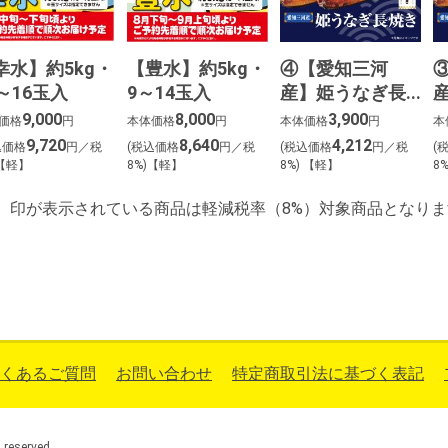
幸水】約5kg・
【豊水】約5kg・
④【愛知三河
0～16玉入
9～14玉入
産】姫うなぎ長
焼き（２尾）
9,000
8,000
3,900
価格
円
本体価格
円
本体価格
円
本
9,720
8,640
4,212
込価格
円／税
(税込価格
円／税
(税込価格
円／税
(
)【軽】
8%)【軽】
8%) 【軽】
8
】印が表示されている商品は軽減税率（8%）対象商品となりま
くあるご質問
お問い合わせ
特定商取引法に基づく表記
eserved.