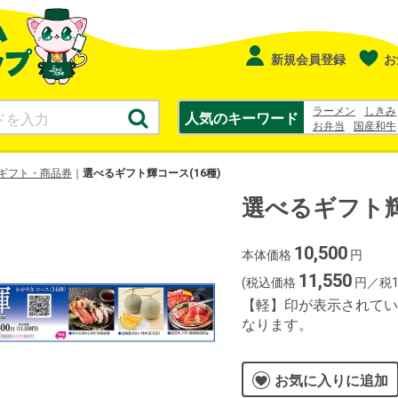
新規会員登録
お
ラーメン
しきみ
人気のキーワード
お弁当
国産和牛
寿司
幸水
シュ
ギフト・商品券
選べるギフト輝コース(16種)
選べるギフト輝
10,500
本体価格
円
11,550
(税込価格
円／税1
【軽】印が表示されてい
なります。
お気に入りに追加