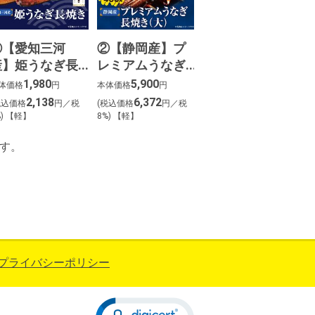
③【愛知三河
②【静岡産】プ
産】姫うなぎ長
レミアムうなぎ
焼き（１尾）
長焼き 大（2
1,980
5,900
体価格
円
本体価格
円
尾）
2,138
6,372
税込価格
円／税
(税込価格
円／税
%) 【軽】
8%) 【軽】
す。
プライバシーポリシー