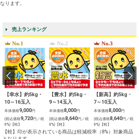
なります。
売上ランキング
No.1
No.2
No.3
【幸水】約5kg・
【豊水】約5kg・
【新高】約5kg・
10～16玉入
9～14玉入
7～10玉入
9,000
8,000
8,000
本体価格
円
本体価格
円
本体価格
円
9,720
8,640
8,640
(税込価格
円／税
(税込価格
円／税
(税込価格
円／税
8%)【軽】
8%)【軽】
8%)【軽】
【軽】印が表示されている商品は軽減税率（8%）対象商品
となります。