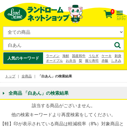
0
メニュー
カテゴリ
ラーメン
海鮮
国産和牛
うなぎ
ケーキ
刺身
人気のキーワード
オードブル
お弁当
梨
握り寿司
赤飯
しきみ
花束
お寿司
うなぎ
梨
幸水
シュークリーム
お中元
ヨーグルト
トップ
全商品
「白あん」の検索結果
全商品 「白あん」の検索結果
該当する商品がございません。
他の検索キーワードより再度検索をしてください。
【軽】印が表示されている商品は軽減税率（8%）対象商品と