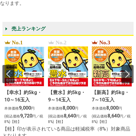
なります。
売上ランキング
No.1
No.2
No.3
【幸水】約5kg・
【豊水】約5kg・
【新高】約5kg・
10～16玉入
9～14玉入
7～10玉入
２
9,000
8,000
8,000
本体価格
円
本体価格
円
本体価格
円
9,720
8,640
8,640
(税込価格
円／税
(税込価格
円／税
(税込価格
円／税
8%)【軽】
8%)【軽】
8%)【軽】
【軽】印が表示されている商品は軽減税率（8%）対象商品
となります。