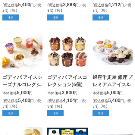
ボール(39個)
5,400
3,888
4,212
(税込価格
円／税
(税込価格
円／税
(税込価格
円／税
8%)【軽】
8%)【軽】
8%)【軽】
冷凍
冷凍
冷凍
ゴディバ アイスシ
ゴディバ アイスコ
銀座千疋屋 銀座プ
ーズナルコレクシ
レクション(6個)
レミアムアイス&
ョン(8個)
ソルベ(10個)
5,000
3,800
5,000
本体価格
円
本体価格
円
本体価格
円
5,400
4,104
5,400
(税込価格
円／税
(税込価格
円／税
(税込価格
円／税
8%)【軽】
8%)【軽】
8%)【軽】
冷凍
冷凍
冷凍