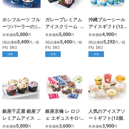
ホシフルーツ フル
ガレープレミアム
沖縄ブルーシール
ーツパーラーのジ
アイスクリーム
アイスギフト(12
ャムで味わう生乳
(12個)
個)
5,000
5,000
4,900
本体価格
円
本体価格
円
本体価格
円
アイス ミルクラウ
5,400
5,400
5,292
(税込価格
円／税
(税込価格
円／税
(税込価格
円／税
ン(10個)
8%)【軽】
8%)【軽】
8%)【軽】
冷凍
冷凍
冷凍
銀座千疋屋 銀座プ
銀座京橋 レ ロジ
人気のアイスアソ
レミアムアイス
ェ エギュスキロー
ートギフト(12個)
(10個)
ル ショコラアイス
5,000
3,600
3,900
本体価格
円
本体価格
円
本体価格
円