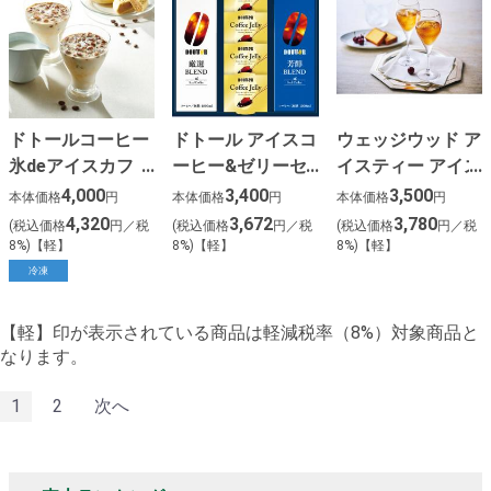
ドトールコーヒー
ドトール アイスコ
ウェッジウッド ア
氷deアイスカフ
ーヒー&ゼリーセ
イスティー アイス
ェ・オ・レ&コー
ット
コーヒーセット
4,000
3,400
3,500
本体価格
円
本体価格
円
本体価格
円
ヒーアイスモナカ
4,320
3,672
3,780
(税込価格
円／税
(税込価格
円／税
(税込価格
円／税
セット
8%)【軽】
8%)【軽】
8%)【軽】
冷凍
【軽】印が表示されている商品は軽減税率（8%）対象商品と
なります。
1
2
次へ