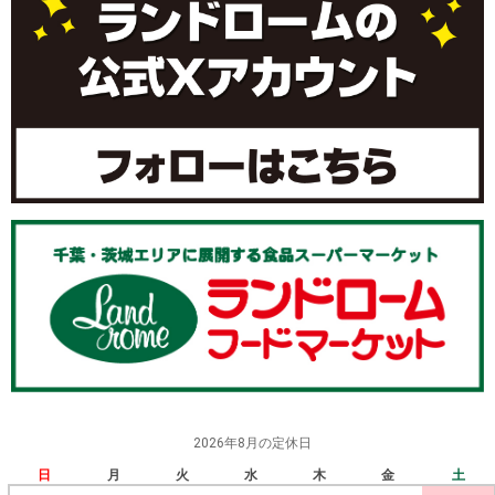
2026年8月の定休日
日
月
火
水
木
金
土