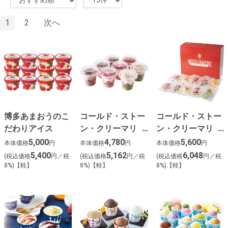
1
2
次へ
博多あまおうのこ
コールド・ストー
コールド・ストー
だわりアイス
ン・クリーマリ
ン・クリーマリ
ー ミニパフェア
ー プレミアムア
5,000
4,780
5,600
本体価格
円
本体価格
円
本体価格
円
イスセット
イスキャンディ
5,400
5,162
6,048
(税込価格
円／税
(税込価格
円／税
(税込価格
円／税
（１０本）
8%)【軽】
8%)【軽】
8%)【軽】