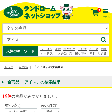
0
メニュー
カテゴリ
ラーメン
海鮮
国産和牛
うなぎ
ケーキ
刺身
人気のキーワード
オードブル
お弁当
梨
握り寿司
赤飯
しきみ
花束
お寿司
うなぎ
梨
幸水
シュークリーム
お中元
ヨーグルト
トップ
全商品
「アイス」の検索結果
全商品 「アイス」の検索結果
19
件
の商品がみつかりました。
並べ替え
表示件数