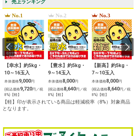
売上ランキング
No.1
No.2
No.3
【幸水】約5kg・
【豊水】約5kg・
【新高】約5kg・
10～16玉入
9～14玉入
7～10玉入
9,000
8,000
8,000
本体価格
円
本体価格
円
本体価格
円
9,720
8,640
8,640
(税込価格
円／税
(税込価格
円／税
(税込価格
円／税
8%)【軽】
8%)【軽】
8%)【軽】
【軽】印が表示されている商品は軽減税率（8%）対象商品
となります。