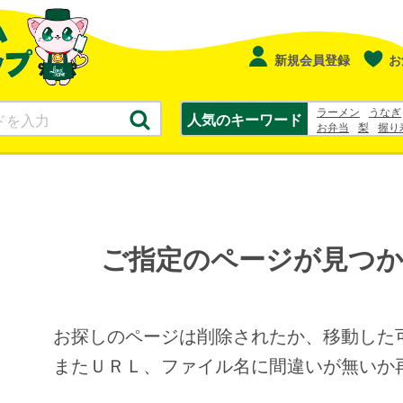
新規会員登録
お
ラーメン
うなぎ
人気のキーワード
お弁当
梨
握り
シュークリーム
ご指定のページが見つ
お探しのページは削除されたか、移動した
またＵＲＬ、ファイル名に間違いが無いか