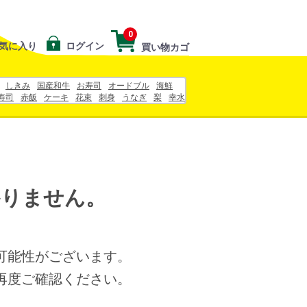
0
気に入り
ログイン
買い物カゴ
しきみ
国産和牛
お寿司
オードブル
海鮮
寿司
赤飯
ケーキ
花束
刺身
うなぎ
梨
幸水
お中元
ヨーグルト
かりません。
可能性がございます。
再度ご確認ください。