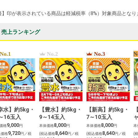
軽】印が表示されている商品は軽減税率（8%）対象商品となり
売上ランキング
No.1
No.2
No.3
N
幸水】約5kg・
【豊水】約5kg・
【新高】約5kg・
0～16玉入
9～14玉入
7～10玉入
9,000
8,000
8,000
価格
円
本体価格
円
本体価格
円
本
9,720
8,640
8,640
込価格
円／税
(税込価格
円／税
(税込価格
円／税
(