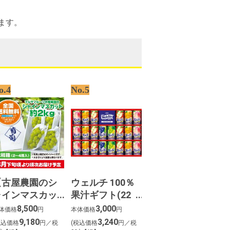
ます。
o.4
No.5
【古屋農園のシ
ウェルチ 100％
ャインマスカッ
果汁ギフト(22
ト】約２kg化粧
本)
8,500
3,000
体価格
円
本体価格
円
箱（２～３房
9,180
3,240
税込価格
円／税
(税込価格
円／税