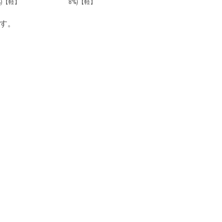
入）
%)【軽】
8%)【軽】
す。