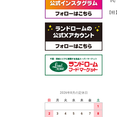
8%
【軽
2026年8月の定休日
日
月
火
水
木
金
土
1
2
3
4
5
6
7
8