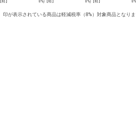
)【軽】
8%)【軽】
8%)【軽】
8
】印が表示されている商品は軽減税率（8%）対象商品となりま