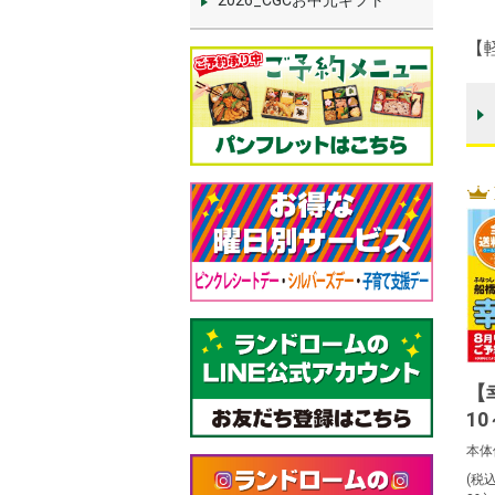
2026_CGCお中元ギフト
【
【
1
本体
(税