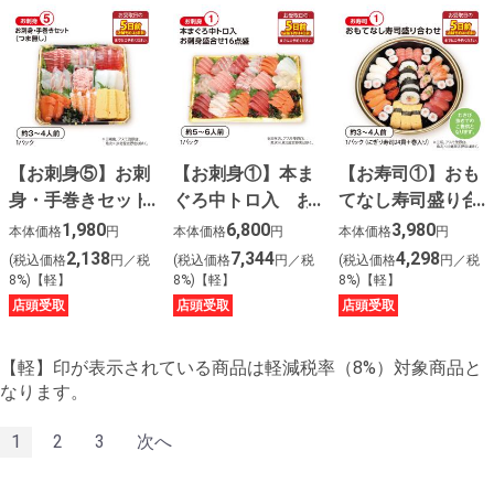
【お刺身⑤】お刺
【お刺身①】本ま
【お寿司①】おも
身・手巻きセット
ぐろ中トロ入 お
てなし寿司盛り合
（つま無し）
刺身盛合せ１６点
わせ
1,980
6,800
3,980
本体価格
円
本体価格
円
本体価格
円
盛
2,138
7,344
4,298
(税込価格
円／税
(税込価格
円／税
(税込価格
円／税
8%)【軽】
8%)【軽】
8%)【軽】
店頭受取
店頭受取
店頭受取
【軽】印が表示されている商品は軽減税率（8%）対象商品と
なります。
1
2
3
次へ