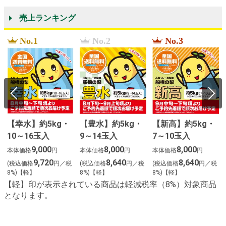
売上ランキング
No.1
No.2
No.3
【幸水】約5kg・
【豊水】約5kg・
【新高】約5kg・
10～16玉入
9～14玉入
7～10玉入
２
9,000
8,000
8,000
本体価格
円
本体価格
円
本体価格
円
9,720
8,640
8,640
(税込価格
円／税
(税込価格
円／税
(税込価格
円／税
8%)【軽】
8%)【軽】
8%)【軽】
【軽】印が表示されている商品は軽減税率（8%）対象商品
となります。