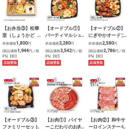
【お弁当③】松華
【オードブル①】
【オードブル②】
堂（しょうかど
パーティマルシェ
にぎやかオードブ
う）
プレート
ル
1,800
3,280
2,580
本体価格
円
本体価格
円
本体価格
円
1,944
3,542
2,786
(税込価格
円／税
(税込価格
円／税
(税込価格
円／税
8%)【軽】
8%)【軽】
8%)【軽】
店頭受取
店頭受取
店頭受取
【オードブル③】
【お肉①】バイヤ
【お肉②】和牛サ
ファミリーセット
ーこだわりのお肉
ーロインステーキ