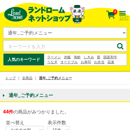
0
メニュー
カテゴリ
ラーメン
赤飯
海鮮
しきみ
梨
国産和牛
人気のキーワード
うなぎ
オードブル
お寿司
お弁当
花束
握り寿司
ケーキ
刺身
うなぎ
梨
寿司
幸水
シュークリーム
ヨーグルト
トップ
全商品
通年_ご予約メニュー
通年_ご予約メニュー
44
件
の商品がみつかりました。
並べ替え
表示件数