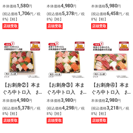
を使った牛豚焼肉
1,580
4,980
5,980
本体価格
円
本体価格
円
本体価格
円
セット
1,706
5,378
6,458
(税込価格
円／税
(税込価格
円／税
(税込価格
円／税
8%)【軽】
8%)【軽】
8%)【軽】
店頭受取
店頭受取
店頭受取
【お刺身②】本ま
【お刺身③】本ま
【お刺身④】本ま
ぐろ中トロ入 お
ぐろ中トロ入 お
ぐろ中トロ入 お
刺身盛合せ１１点
刺身盛合せ９点盛
刺身盛合せ８点盛
4,980
3,980
2,980
本体価格
円
本体価格
円
本体価格
円
盛
5,378
4,298
3,218
(税込価格
円／税
(税込価格
円／税
(税込価格
円／税
8%)【軽】
8%)【軽】
8%)【軽】
店頭受取
店頭受取
店頭受取