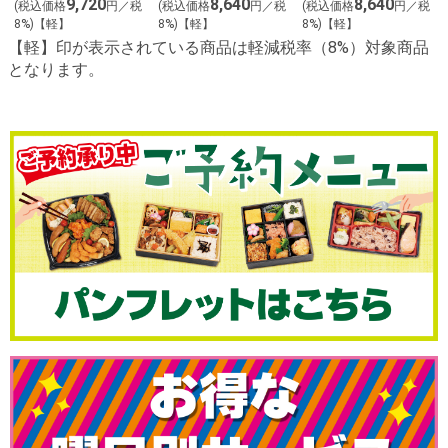
9,720
8,640
8,640
(税込価格
円／税
(税込価格
円／税
(税込価格
円／税
8%)【軽】
8%)【軽】
8%)【軽】
【軽】印が表示されている商品は軽減税率（8%）対象商品
となります。