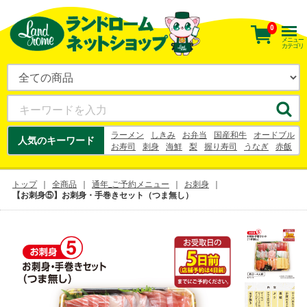
0
メニュー
カテゴリ
ラーメン
しきみ
お弁当
国産和牛
オードブル
人気のキーワード
お寿司
刺身
海鮮
梨
握り寿司
うなぎ
赤飯
ケーキ
花束
うなぎ
梨
寿司
幸水
シュークリーム
お中元
トップ
全商品
通年_ご予約メニュー
お刺身
【お刺身⑤】お刺身・手巻きセット（つま無し）