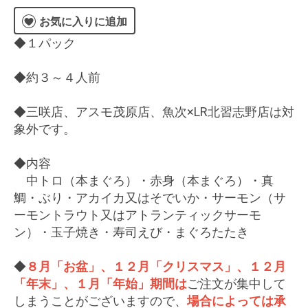
お気に入りに追加
◆１パック
◆約３～４人前
◆三咲店、アスモ茂原店、魚次×LR北習志野店は対
象外です。
◆内容
中トロ（本まぐろ）・赤身（本まぐろ）・真
鯛・ぶり・アカイカ又はそでいか・サーモン（サ
ーモントラウト又はアトランティックサーモ
ン）・玉子焼き・寿司えび・まぐろたたき
◆
８月「お盆」、１２月「クリスマス」、１２月
「年末」、１月「年始」期間は
ご注文が集中して
しまうことがございますので、
場合によっては承