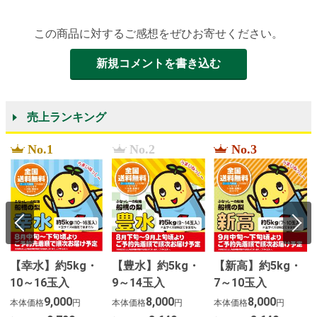
この商品に対するご感想をぜひお寄せください。
新規コメントを書き込む
売上ランキング
No.1
No.2
No.3
【幸水】約5kg・
【豊水】約5kg・
【新高】約5kg・
10～16玉入
9～14玉入
7～10玉入
２
9,000
8,000
8,000
本体価格
円
本体価格
円
本体価格
円