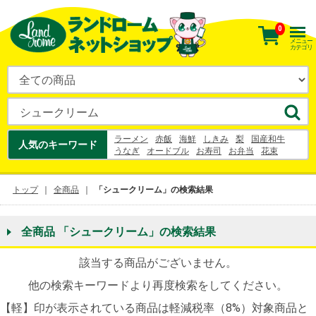
0
メニュー
カテゴリ
ラーメン
赤飯
海鮮
しきみ
梨
国産和牛
人気のキーワード
うなぎ
オードブル
お寿司
お弁当
花束
握り寿司
ケーキ
刺身
うなぎ
梨
寿司
幸水
シュークリーム
ヨーグルト
トップ
全商品
「シュークリーム」の検索結果
全商品 「シュークリーム」の検索結果
該当する商品がございません。
他の検索キーワードより再度検索をしてください。
【軽】印が表示されている商品は軽減税率（8%）対象商品と