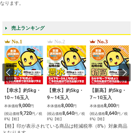
なります。
売上ランキング
No.1
No.2
No.3
【幸水】約5kg・
【豊水】約5kg・
【新高】約5kg・
10～16玉入
9～14玉入
7～10玉入
２
9,000
8,000
8,000
本体価格
円
本体価格
円
本体価格
円
9,720
8,640
8,640
(税込価格
円／税
(税込価格
円／税
(税込価格
円／税
8%)【軽】
8%)【軽】
8%)【軽】
【軽】印が表示されている商品は軽減税率（8%）対象商品
となります。