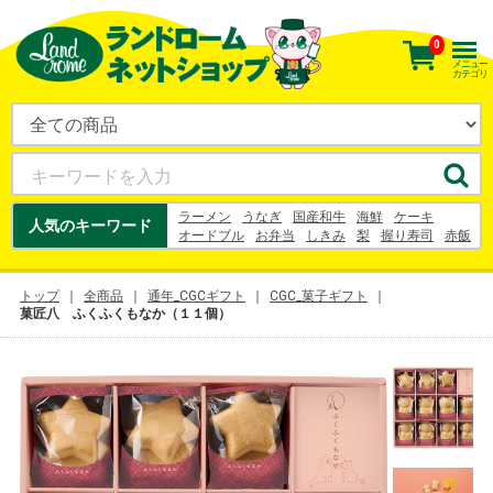
0
メニュー
カテゴリ
ラーメン
うなぎ
国産和牛
海鮮
ケーキ
人気のキーワード
オードブル
お弁当
しきみ
梨
握り寿司
赤飯
お寿司
花束
刺身
うなぎ
梨
幸水
シュークリーム
お中元
ヨーグルト
トップ
全商品
通年_CGCギフト
CGC_菓子ギフト
菓匠八 ふくふくもなか（１１個）