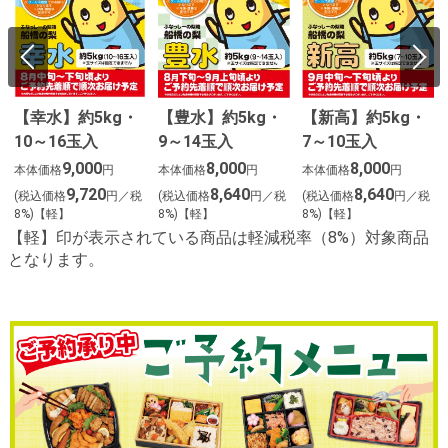
【幸水】約5kg・
【豊水】約5kg・
【新高】約5kg・
10～16玉入
9～14玉入
7～10玉入
9,000
8,000
8,000
本体価格
円
本体価格
円
本体価格
円
9,720
8,640
8,640
(税込価格
円／税
(税込価格
円／税
(税込価格
円／税
8%)【軽】
8%)【軽】
8%)【軽】
【軽】印が表示されている商品は軽減税率（8%）対象商品
となります。